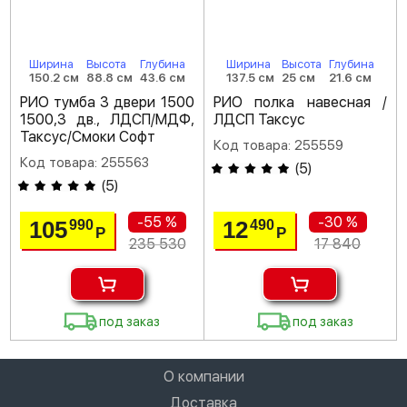
Ширина
Высота
Глубина
Ширина
Высота
Глубина
150.2 см
88.8 см
43.6 см
137.5 см
25 см
21.6 см
РИО тумба 3 двери 1500
РИО полка навесная /
1500,3 дв., ЛДСП/МДФ,
ЛДСП Таксус
Таксус/Смоки Софт
Код товара: 255559
Код товара: 255563
(
5
)
(
5
)
-55 %
-30 %
105
12
990
490
Р
Р
235 530
17 840
под заказ
под заказ
О компании
Доставка