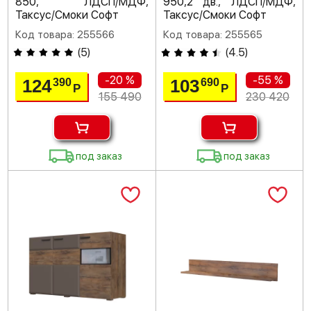
850, ЛДСП/МДФ,
950,2 дв., ЛДСП/МДФ,
Таксус/Смоки Софт
Таксус/Смоки Софт
Код товара: 255566
Код товара: 255565
(
5
)
(
4.5
)
-20 %
-55 %
124
103
390
690
Р
Р
155 490
230 420
под заказ
под заказ