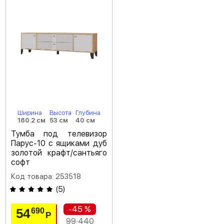
Ширина
Высота
Глубина
180.2 см
53 см
40 см
Тумба под телевизор
Парус-10 с ящиками дуб
золотой крафт/сантьяго
софт
Код товара: 253518
(
5
)
-45 %
54
690
Р
99 440