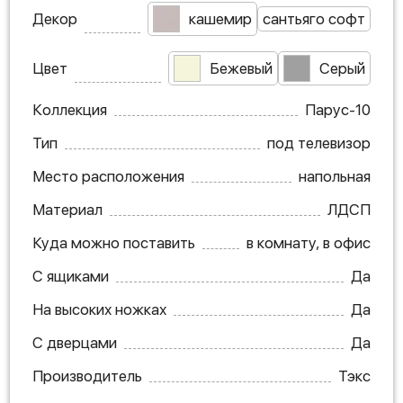
Декор
кашемир
сантьяго софт
Цвет
Бежевый
Серый
Коллекция
Парус-10
Тип
под телевизор
Место расположения
напольная
Материал
ЛДСП
Куда можно поставить
в комнату, в офис
С ящиками
Да
На высоких ножках
Да
С дверцами
Да
Производитель
Тэкс