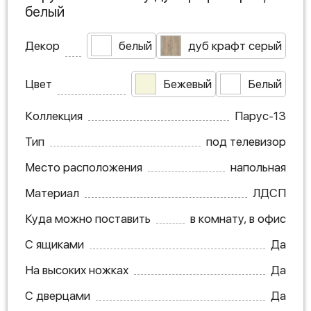
белый
Декор
белый
дуб крафт серый
Цвет
Бежевый
Белый
Коллекция
Парус-13
Тип
под телевизор
Место расположения
напольная
Материал
ЛДСП
Куда можно поставить
в комнату, в офис
С ящиками
Да
На высоких ножках
Да
С дверцами
Да