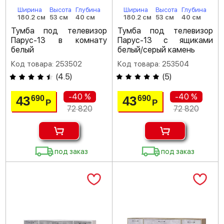
Ширина
Высота
Глубина
Ширина
Высота
Глубина
180.2 см
53 см
40 см
180.2 см
53 см
40 см
Тумба под телевизор
Тумба под телевизор
Парус-13 в комнату
Парус-13 с ящиками
белый
белый/серый камень
Код товара: 253502
Код товара: 253504
(
4.5
)
(
5
)
-40 %
-40 %
43
43
690
690
Р
Р
72 820
72 820
под заказ
под заказ