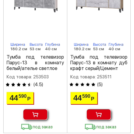
Ширина
Высота
Глубина
Ширина
Высота
Глубина
180.2 см
53 см
40 см
180.2 см
53 см
40 см
Тумба под телевизор
Тумба под телевизор
Парус-13 в комнату
Парус-13 в комнату дуб
белый/ателье светлое
крафт серый/Цемент
Код товара: 253503
Код товара: 253511
(
4.5
)
(
5
)
44
44
590
590
Р
Р
под заказ
под заказ