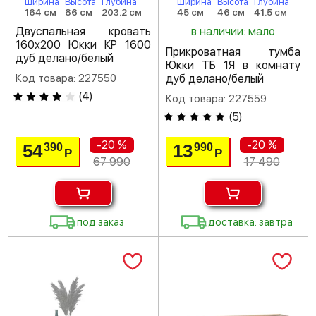
Ширина
Высота
Глубина
Ширина
Высота
Глубина
164 см
86 см
203.2 см
45 см
46 см
41.5 см
Двуспальная кровать
в наличии: мало
160х200 Юкки КР 1600
Прикроватная тумба
дуб делано/белый
Юкки ТБ 1Я в комнату
Код товара: 227550
дуб делано/белый
(
4
)
Код товара: 227559
(
5
)
-20 %
-20 %
54
13
390
990
Р
Р
67 990
17 490
под заказ
доставка: завтра