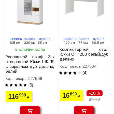
Ширина
Высота
Глубина
Ширина
Высота
Глубина
135 см
220 см
55 см
120 см
77 см
60.5 см
в наличии: мало
Компьютерный стол
Юкки СТ 1200 белый/дуб
Распашной шкаф 3-х
делано
створчатый Юкки ШК 1Я
с зеркалом дуб делано/
Код товара: 227564
белый
(
4
)
Код товара: 227548
(
5
)
-20 %
16
890
116
990
Р
Р
21 110