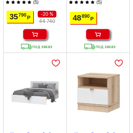
(
5
)
(
5
)
-20 %
35
790
48
890
Р
Р
44 740
под заказ
под заказ