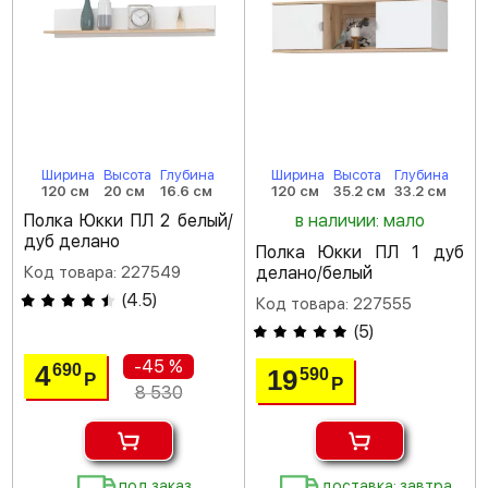
Ширина
Высота
Глубина
Ширина
Высота
Глубина
120 см
20 см
16.6 см
120 см
35.2 см
33.2 см
Полка Юкки ПЛ 2 белый/
в наличии: мало
дуб делано
Полка Юкки ПЛ 1 дуб
Код товара: 227549
делано/белый
(
4.5
)
Код товара: 227555
(
5
)
-45 %
4
690
19
590
Р
Р
8 530
под заказ
доставка: завтра