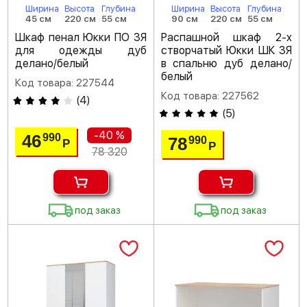
Ширина
Высота
Глубина
Ширина
Высота
Глубина
45 см
220 см
55 см
90 см
220 см
55 см
Шкаф пенал Юкки ПО 3Я
Распашной шкаф 2-х
для одежды дуб
створчатый Юкки ШК 3Я
делано/белый
в спальню дуб делано/
белый
Код товара: 227544
Код товара: 227562
(
4
)
(
5
)
-40 %
46
990
78
990
Р
Р
78 320
под заказ
под заказ