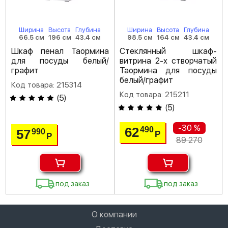
Ширина
Высота
Глубина
Ширина
Высота
Глубина
66.5 см
196 см
43.4 см
98.5 см
164 см
43.4 см
Шкаф пенал Таормина
Стеклянный шкаф-
для посуды белый/
витрина 2-х створчатый
графит
Таормина для посуды
белый/графит
Код товара: 215314
Код товара: 215211
(
5
)
(
5
)
-30 %
62
490
57
990
Р
Р
89 270
под заказ
под заказ
О компании