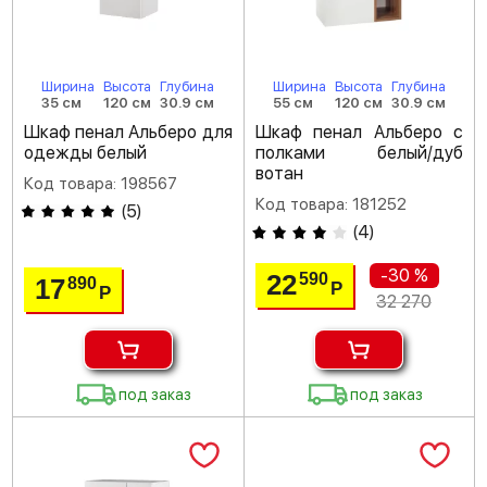
Ширина
Высота
Глубина
Ширина
Высота
Глубина
35 см
120 см
30.9 см
55 см
120 см
30.9 см
Шкаф пенал Альберо для
Шкаф пенал Альберо с
одежды белый
полками белый/дуб
вотан
Код товара: 198567
Код товара: 181252
(
5
)
(
4
)
-30 %
22
590
17
890
Р
Р
32 270
под заказ
под заказ