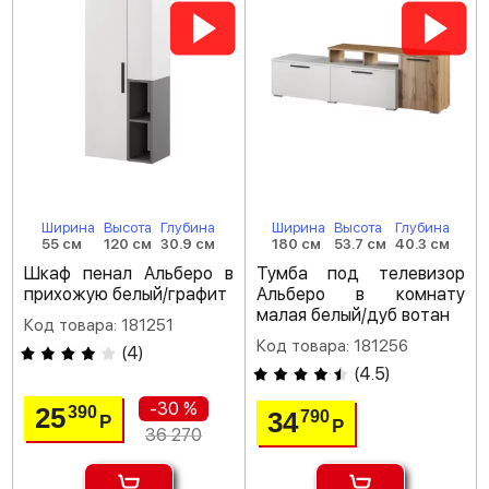
Ширина
Высота
Глубина
Ширина
Высота
Глубина
55 см
120 см
30.9 см
180 см
53.7 см
40.3 см
Шкаф пенал Альберо в
Тумба под телевизор
прихожую белый/графит
Альберо в комнату
малая белый/дуб вотан
Код товара: 181251
Код товара: 181256
(
4
)
(
4.5
)
-30 %
25
390
34
790
Р
Р
36 270