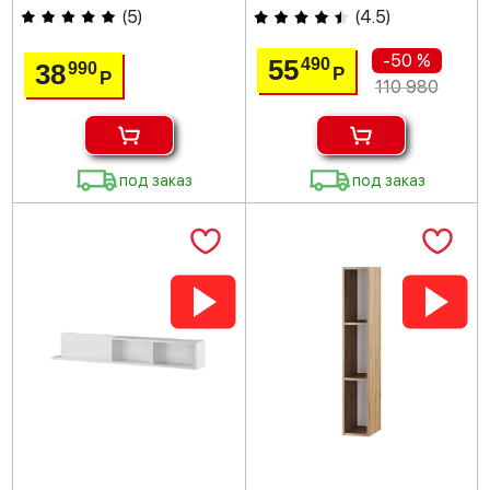
(
5
)
(
4.5
)
-50 %
55
490
38
990
Р
Р
110 980
под заказ
под заказ