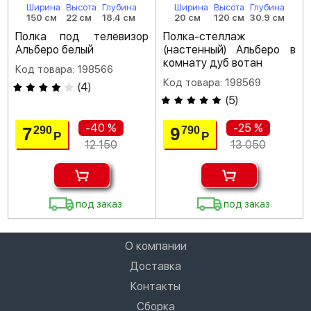
Ширина
Высота
Глубина
Ширина
Высота
Глубина
150 см
22 см
18.4 см
20 см
120 см
30.9 см
Полка под телевизор
Полка-стеллаж
Альберо белый
(настенный) Альберо в
комнату дуб вотан
Код товара: 198566
Код товара: 198569
(
4
)
(
5
)
-40 %
-25 %
7
9
290
790
Р
Р
12 150
13 050
под заказ
под заказ
О компании
Доставка
Контакты
Сборка