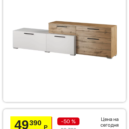
Цена на
49
-50 %
390
сегодня
Р