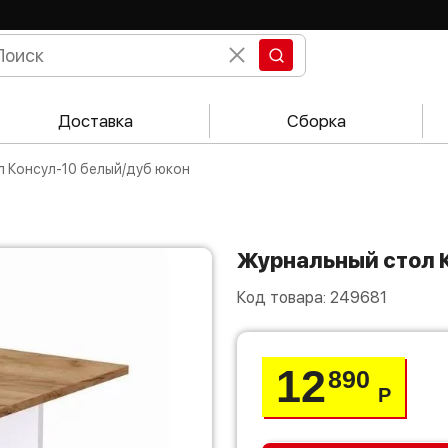
Доставка
Сборка
л Консул-10 белый/дуб юкон
Журнальный стол
Код товара:
249681
12
890
Р