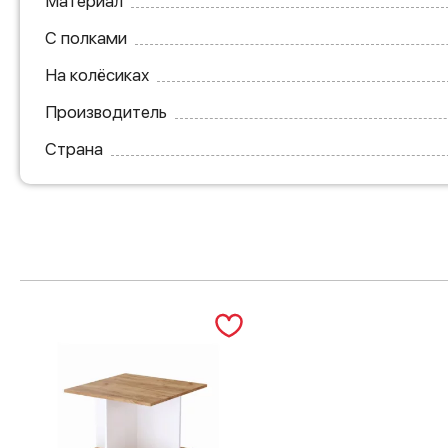
Материал
С полками
На колёсиках
Производитель
Страна