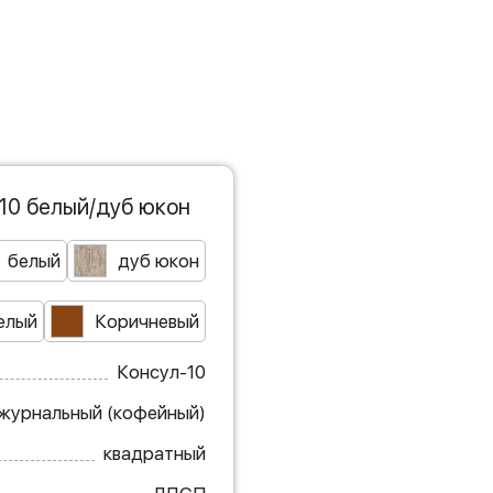
10 белый/дуб юкон
белый
дуб юкон
елый
Коричневый
Консул-10
журнальный (кофейный)
квадратный