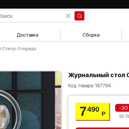
Доставка
Сборка
ол Статус-3 лоредо
Журнальный стол 
Код товара:
187794
7
-30
490
Р
10 7