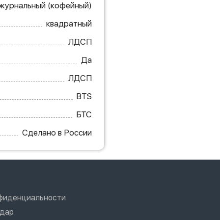
журнальный (кофейный)
квадратный
ЛДСП
Да
ЛДСП
BTS
БТС
Сделано в России
нфиденциальности
одар