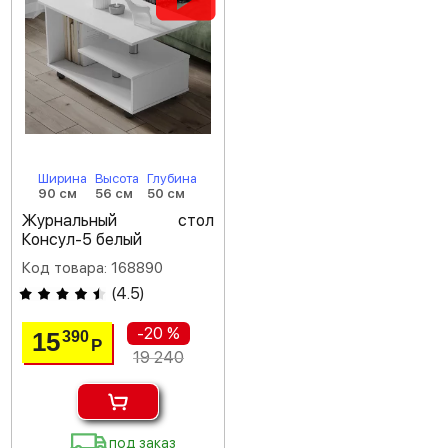
Ширина
Высота
Глубина
90 см
56 см
50 см
Журнальный стол
Консул-5 белый
Код товара: 168890
(
4.5
)
-20 %
15
390
Р
19 240
под заказ