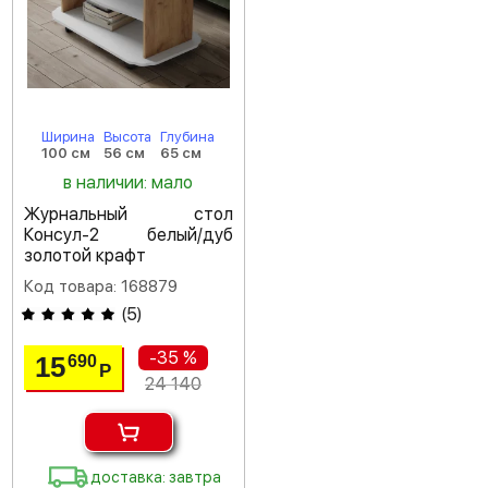
Ширина
Высота
Глубина
100 см
56 см
65 см
в наличии: мало
Журнальный стол
Консул-2 белый/дуб
золотой крафт
Код товара: 168879
(
5
)
-35 %
15
690
Р
24 140
доставка: завтра