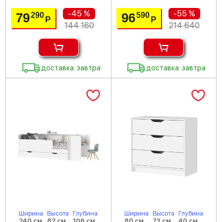
-45 %
-55 %
79
96
290
590
Р
Р
144 160
214 640
доставка: завтра
доставка: завтра
Ширина
Высота
Глубина
Ширина
Высота
Глубина
240 см
82 см
106 см
80 см
73 см
40 см