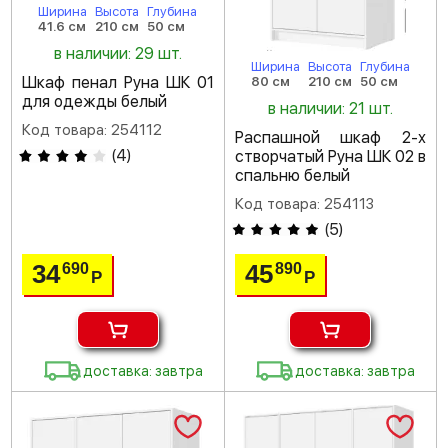
Ширина
Высота
Глубина
41.6 см
210 см
50 см
в наличии: 29 шт.
Ширина
Высота
Глубина
Шкаф пенал Руна ШК 01
80 см
210 см
50 см
для одежды белый
в наличии: 21 шт.
Код товара: 254112
Распашной шкаф 2-х
(
4
)
створчатый Руна ШК 02 в
спальню белый
Код товара: 254113
(
5
)
34
45
690
890
Р
Р
доставка: завтра
доставка: завтра