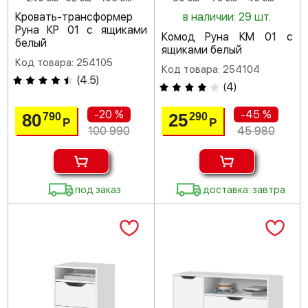
Кровать-трансформер
в наличии: 29 шт.
Руна КР 01 с ящиками
Комод Руна КМ 01 с
белый
ящиками белый
Код товара: 254105
Код товара: 254104
(
4.5
)
(
4
)
-20 %
-45 %
80
25
790
290
Р
Р
100 990
45 980
под заказ
доставка: завтра