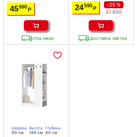
-35 %
24
590
45
890
Р
Р
37 830
под заказ
доставка: завтра
Ширина
Высота
Глубина
80 см
146 см
40 см