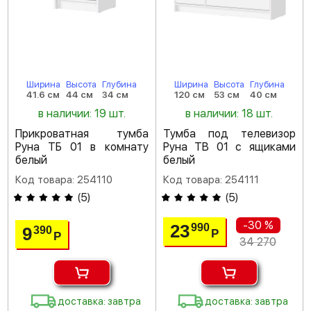
Ширина
Высота
Глубина
Ширина
Высота
Глубина
41.6 см
44 см
34 см
120 см
53 см
40 см
в наличии: 19 шт.
в наличии: 18 шт.
Прикроватная тумба
Тумба под телевизор
Руна ТБ 01 в комнату
Руна ТВ 01 с ящиками
белый
белый
Код товара: 254110
Код товара: 254111
(
5
)
(
5
)
-30 %
23
990
9
390
Р
Р
34 270
доставка: завтра
доставка: завтра