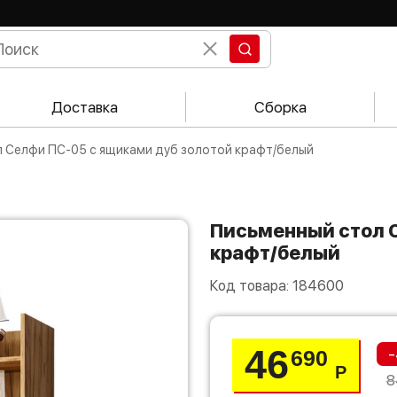
Доставка
Сборка
л Селфи ПС-05 с ящиками дуб золотой крафт/белый
Письменный стол Селфи ПС-05 с ящиками дуб золотой
крафт/белый
Код товара:
184600
46
-
690
Р
8