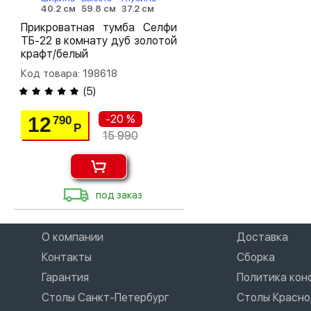
40.2 см
59.8 см
37.2 см
Прикроватная тумба Селфи
ТБ-22 в комнату дуб золотой
крафт/белый
Код товара: 198618
(
5
)
-20 %
12
790
Р
15 990
под заказ
О компании
Доставка
Контакты
Сборка
Гарантия
Политика ко
Столы Санкт-Петербург
Столы Красн