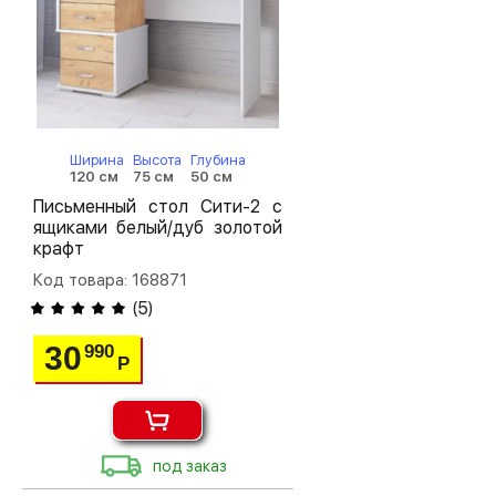
Ширина
Высота
Глубина
120 см
75 см
50 см
Письменный стол Сити-2 с
ящиками белый/дуб золотой
крафт
Код товара: 168871
(
5
)
30
990
Р
под заказ