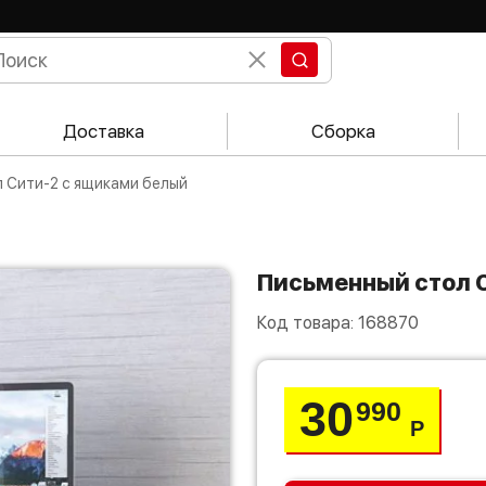
Доставка
Сборка
л Сити-2 с ящиками белый
Письменный стол 
Код товара:
168870
30
990
Р