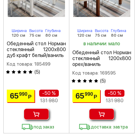
Ширина
Высота
Глубина
Ширина
Высота
Глубина
120 см
75 см
80 см
120 см
75 см
80 см
Обеденный стол Норман
в наличии: мало
стеклянный 1200х800
Обеденный стол Норман
дуб крафт белый/ваниль
стеклянный 1200х800
Код товара: 185499
орех/ваниль
(
5
)
Код товара: 169595
(
5
)
-50 %
-50 %
65
65
990
990
Р
Р
131 980
131 980
под заказ
доставка: завтра