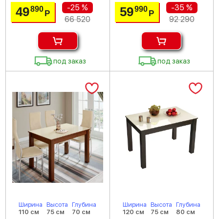
-25 %
-35 %
49
59
890
990
Р
Р
66 520
92 290
под заказ
под заказ
Ширина
Высота
Глубина
Ширина
Высота
Глубина
110 см
75 см
70 см
120 см
75 см
80 см