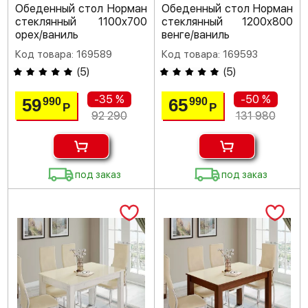
Обеденный стол Норман
Обеденный стол Норман
стеклянный 1100х700
стеклянный 1200х800
орех/ваниль
венге/ваниль
Код товара: 169589
Код товара: 169593
(
5
)
(
5
)
-35 %
-50 %
59
65
990
990
Р
Р
92 290
131 980
под заказ
под заказ