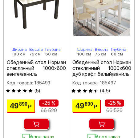
Ширина
Высота
Глубина
Ширина
Высота
Глубина
100 см
75 см
60 см
100 см
75 см
60 см
Обеденный стол Норман
Обеденный стол Норман
стеклянный 1000х600
стеклянный 1000х600
венге/ваниль
дуб крафт белый/ваниль
Код товара: 185493
Код товара: 185497
(
5
)
(
4.5
)
-25 %
-25 %
49
49
890
890
Р
Р
66 520
66 520
под заказ
под заказ