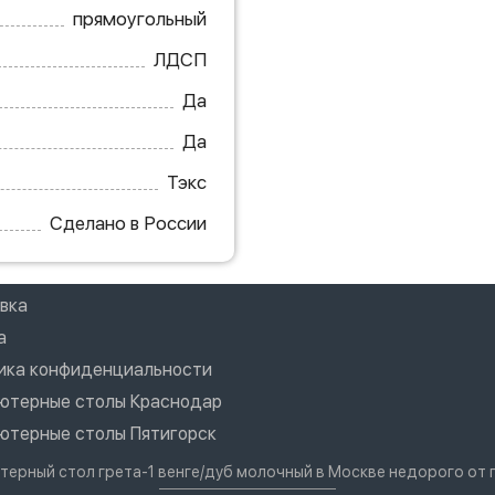
прямоугольный
ЛДСП
Да
Да
Тэкс
Сделано в России
вка
а
ика конфиденциальности
ютерные столы Краснодар
ютерные столы Пятигорск
терный стол грета-1 венге/дуб молочный в Москве недорого от