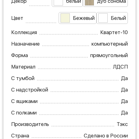
Декор
белый
дуб сонома
Цвет
Бежевый
Белый
Коллекция
Квартет-10
Назначение
компьютерный
Форма
прямоугольный
Материал
ЛДСП
С тумбой
Да
С надстройкой
Да
С ящиками
Да
С полками
Да
Производитель
Тэкс
Страна
Сделано в России