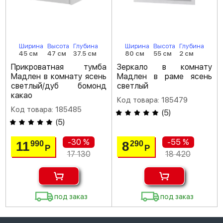
Ширина
Высота
Глубина
Ширина
Высота
Глубина
45 см
47 см
37.5 см
80 см
55 см
2 см
Прикроватная тумба
Зеркало в комнату
Мадлен в комнату ясень
Мадлен в раме ясень
светлый/дуб бомонд
светлый
какао
Код товара: 185479
Код товара: 185485
(
5
)
(
5
)
-30 %
-55 %
11
8
990
290
Р
Р
17 130
18 420
под заказ
под заказ