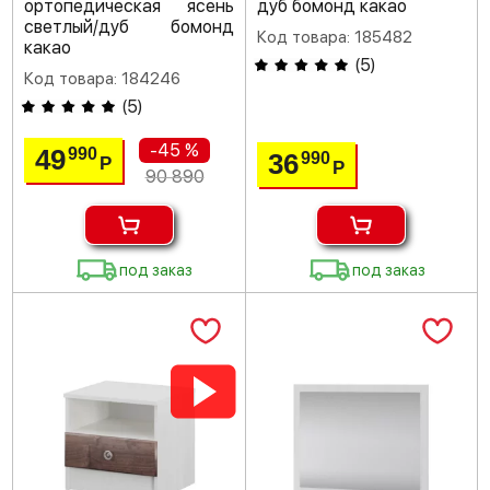
ортопедическая ясень
дуб бомонд какао
светлый/дуб бомонд
Код товара: 185482
какао
(
5
)
Код товара: 184246
(
5
)
-45 %
49
990
36
990
Р
Р
90 890
под заказ
под заказ