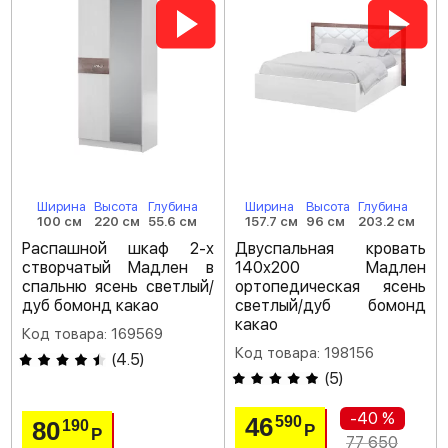
Ширина
Высота
Глубина
Ширина
Высота
Глубина
100 см
220 см
55.6 см
157.7 см
96 см
203.2 см
Распашной шкаф 2-х
Двуспальная кровать
створчатый Мадлен в
140х200 Мадлен
спальню ясень светлый/
ортопедическая ясень
дуб бомонд какао
светлый/дуб бомонд
какао
Код товара: 169569
Код товара: 198156
(
4.5
)
(
5
)
-40 %
46
590
80
190
Р
Р
77 650