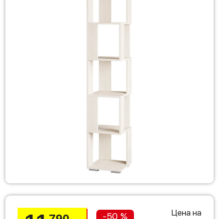
Цена на
-50 %
790