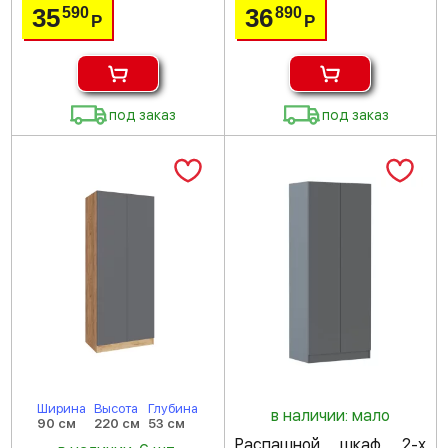
35
36
590
890
Р
Р
под заказ
под заказ
Ширина
Высота
Глубина
в наличии: мало
90 см
220 см
53 см
Распашной шкаф 2-х