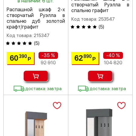
в наличии: 6 шт.
створчатый Руэлла в
Распашной шкаф 2-х
спальню графит
створчатый Руэлла в
Код товара: 253547
спальню дуб золотой
крафт/графит
(
5
)
Код товара: 215347
(
5
)
-35 %
-40 %
60
62
390
890
Р
Р
92 910
104 820
доставка: завтра
доставка: завтра