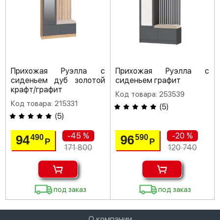
Прихожая Руэлла с
Прихожая Руэлла с
сиденьем дуб золотой
сиденьем графит
крафт/графит
Код товара: 253539
Код товара: 215331
(
5
)
(
5
)
-45 %
-20 %
94
96
490
590
Р
Р
171 800
120 740
под заказ
под заказ
О компании