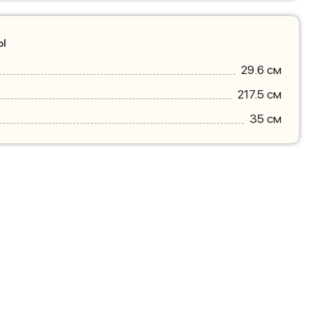
ы
29.6 см
217.5 см
35 см