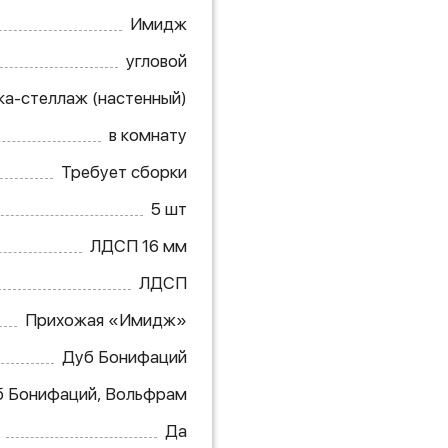
Имидж
угловой
ка-стеллаж (настенный)
в комнату
Требует сборки
5 шт
ЛДСП 16 мм
ЛДСП
Прихожая «Имидж»
Дуб Бонифаций
 Бонифаций, Вольфрам
Да