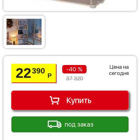
Цена на
22
-40 %
390
сегодня
Р
37 320
Купить
под заказ