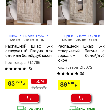
Ширина
Высота
Глубина
Ширина
Высота
Глубина
120 см
210 см
51 см
120 см
210 см
51 см
Распашной шкаф 3-х
Распашной шкаф 3-х
створчатый Лагуна для
створчатый Лагуна с
одежды белый/дуб юкон
зеркалом белый/дуб
юкон
Код товара: 214765
Код товара: 215072
(
5
)
(
5
)
-55 %
83
290
89
490
Р
Р
185 090
под заказ
под заказ