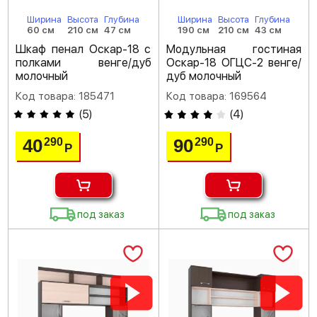
Ширина
Высота
Глубина
Ширина
Высота
Глубина
60 см
210 см
47 см
190 см
210 см
43 см
Шкаф пенал Оскар-18 с
Модульная гостиная
полками венге/дуб
Оскар-18 ОГЦС-2 венге/
молочный
дуб молочный
Код товара: 185471
Код товара: 169564
(
5
)
(
4
)
40
90
290
290
Р
Р
под заказ
под заказ