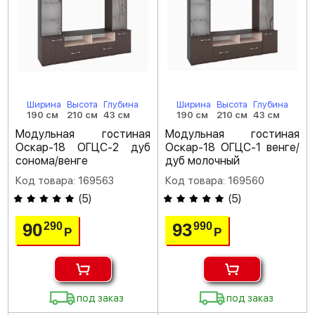
Ширина
Высота
Глубина
Ширина
Высота
Глубина
190 см
210 см
43 см
190 см
210 см
43 см
Модульная гостиная
Модульная гостиная
Оскар-18 ОГЦС-2 дуб
Оскар-18 ОГЦС-1 венге/
сонома/венге
дуб молочный
Код товара: 169563
Код товара: 169560
(
5
)
(
5
)
90
93
290
990
Р
Р
под заказ
под заказ