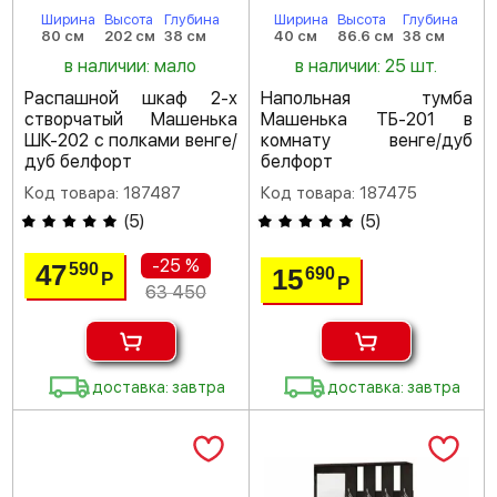
Ширина
Высота
Глубина
Ширина
Высота
Глубина
80 см
202 см
38 см
40 см
86.6 см
38 см
в наличии: мало
в наличии: 25 шт.
Распашной шкаф 2-х
Напольная тумба
створчатый Машенька
Машенька ТБ-201 в
ШК-202 с полками венге/
комнату венге/дуб
дуб белфорт
белфорт
Код товара: 187487
Код товара: 187475
(
5
)
(
5
)
-25 %
47
590
15
690
Р
Р
63 450
доставка: завтра
доставка: завтра