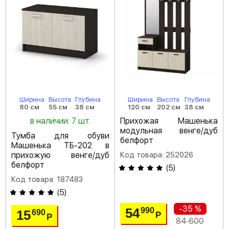
Ширина
Высота
Глубина
Ширина
Высота
Глубина
80 см
55 см
38 см
120 см
202 см
38 см
в наличии: 7 шт.
Прихожая Машенька
модульная венге/дуб
Тумба для обуви
белфорт
Машенька ТБ-202 в
прихожую венге/дуб
Код товара: 252026
белфорт
(
5
)
Код товара: 187483
(
5
)
-35 %
54
990
15
690
Р
Р
84 600