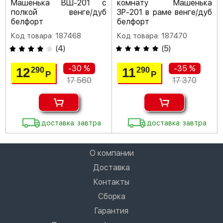
Машенька ВШ-201 с
комнату Машенька
полкой венге/дуб
ЗР-201 в раме венге/дуб
белфорт
белфорт
Код товара: 187468
Код товара: 187470
(
4
)
(
5
)
-30 %
-35 %
12
11
290
290
Р
Р
17 560
17 370
доставка: завтра
доставка: завтра
О компании
Доставка
Контакты
Сборка
Гарантия