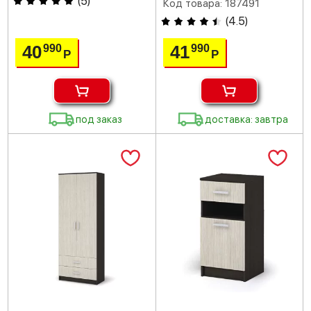
(
5
)
Код товара: 187491
(
4.5
)
40
41
990
990
Р
Р
под заказ
доставка: завтра