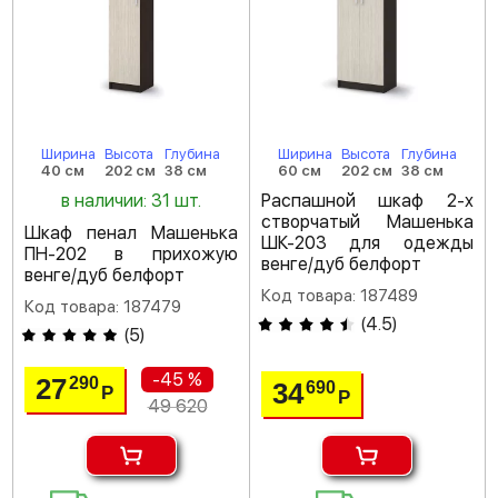
Ширина
Высота
Глубина
Ширина
Высота
Глубина
40 см
202 см
38 см
60 см
202 см
38 см
в наличии: 31 шт.
Распашной шкаф 2-х
створчатый Машенька
Шкаф пенал Машенька
ШК-203 для одежды
ПН-202 в прихожую
венге/дуб белфорт
венге/дуб белфорт
Код товара: 187489
Код товара: 187479
(
4.5
)
(
5
)
-45 %
27
290
34
690
Р
Р
49 620