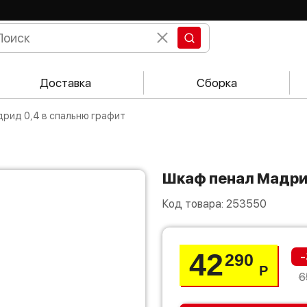
Доставка
Сборка
дрид 0,4 в спальню графит
Шкаф пенал Мадри
Код товара:
253550
42
-
290
Р
6