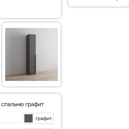
 спальню графит
графит