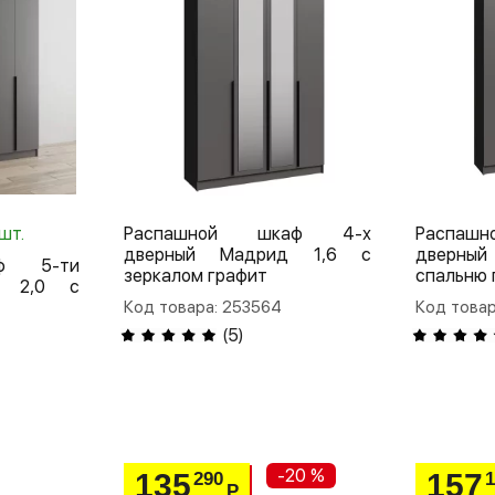
шт.
Распашной шкаф 4-х
Распаш
дверный Мадрид 1,6 с
дверны
аф 5-ти
зеркалом графит
спальню 
д 2,0 с
Код товара: 253564
Код товар
(
5
)
-20 %
135
157
290
Р