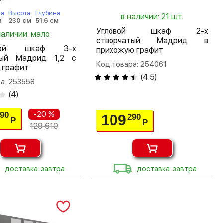
на
Высота
Глубина
в наличии: 21 шт.
м
230 см
51.6 см
Угловой шкаф 2-х
наличии: мало
створчатый Мадрид в
шной шкаф 3-х
прихожую графит
тый Мадрид 1,2 с
Код товара: 254061
 графит
(
4.5
)
а: 253558
(
4
)
-20 %
690
109
290
Р
Р
129 610
доставка: завтра
доставка: завтра