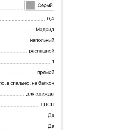
Серый
0,4
Мадрид
напольный
распашной
1
прямой
ю, в спальню, на балкон
для одежды
ЛДСП
Да
Да