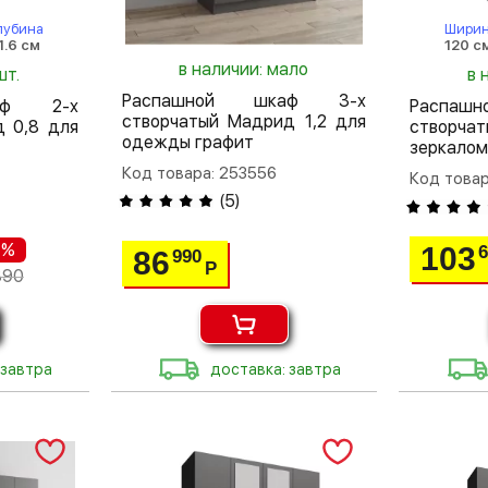
лубина
Шири
1.6 см
120 с
в наличии: мало
шт.
в 
Распашной шкаф 3-х
аф 2-х
Распа
створчатый Мадрид 1,2 для
 0,8 для
створча
одежды графит
зеркалом
Код товара: 253556
Код товар
(
5
)
 %
103
86
990
Р
890
 завтра
доставка: завтра