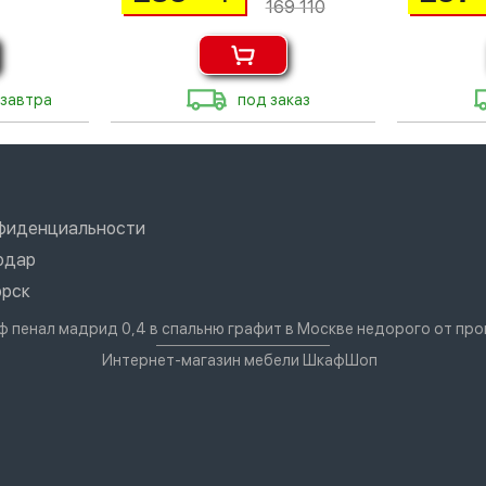
169 110
 завтра
под заказ
нфиденциальности
одар
орск
ф пенал мадрид 0,4 в спальню графит в Москве недорого от пр
Интернет-магазин мебели ШкафШоп