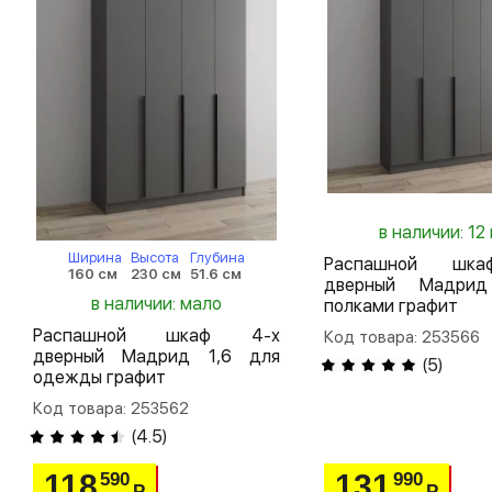
в наличии: 12 
Ширина
Высота
Глубина
Распашной шк
160 см
230 см
51.6 см
дверный Мадри
в наличии: мало
полками графит
Распашной шкаф 4-х
Код товара: 253566
дверный Мадрид 1,6 для
(
5
)
одежды графит
Код товара: 253562
(
4.5
)
118
131
590
990
Р
Р