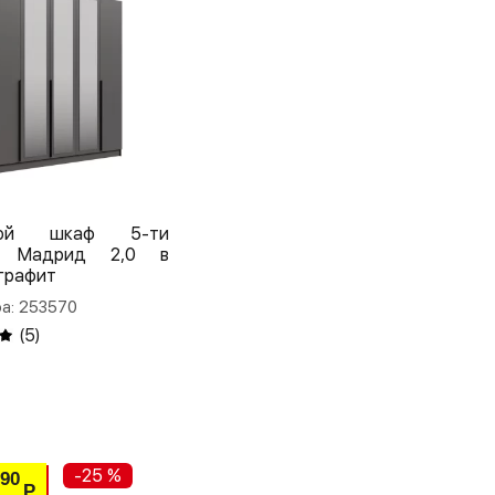
ной шкаф 5-ти
й Мадрид 2,0 в
графит
а: 253570
(
5
)
-25 %
190
Р