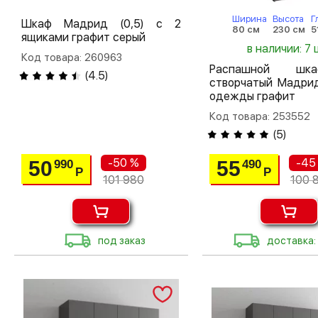
Ширина
Высота
Г
Шкаф Мадрид (0,5) с 2
80 см
230 см
5
ящиками графит серый
в наличии: 7 
Код товара: 260963
Распашной шк
(
4.5
)
створчатый Мадрид
одежды графит
Код товара: 253552
(
5
)
-50 %
-45
50
55
990
490
Р
Р
101 980
100 
под заказ
доставка: