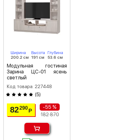
Ширина
Высота
Глубина
200.2 см
191 см
53.6 см
Модульная гостиная
Зарина ЦС-01 ясень
светлый
Код товара: 227448
(
5
)
-55 %
82
290
Р
182 870