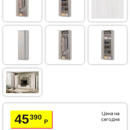
Цена на
45
390
сегодня
Р