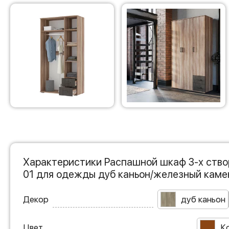
Характеристики Распашной шкаф 3-х ств
01 для одежды дуб каньон/железный каме
Декор
дуб каньон
Цвет
К