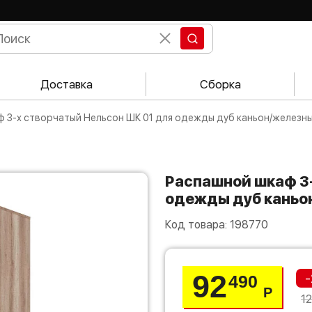
Доставка
Сборка
ф 3-х створчатый Нельсон ШК 01 для одежды дуб каньон/железн
Распашной шкаф 3-х створчатый Нельсон ШК 01 для
одежды дуб каньо
Код товара:
198770
92
-
490
Р
1