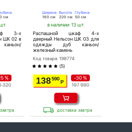
лубина
Ширина
Высота
Глубина
0 см
160 см
220 см
50 см
шт.
в наличии: 13 шт.
аф 3-х
Распашной шкаф 4-х
н ШК 02 в
дверный Нельсон ШК 03 для
каньон/
одежды дуб каньон/
железный камень
Код товара: 198774
(
5
)
25 %
-30 %
138
590
Р
5 320
197 990
 завтра
доставка: завтра