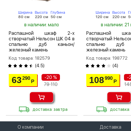
Ширина
Высота
Глубина
Ширина
Высота
Г
80 см
220 см
50 см
120 см
220 см
5
в наличии: мало
в наличии: 21 
Распашной шкаф 2-х
Распашной шк
створчатый Нельсон ШК 04 в
створчатый Нельсо
спальню дуб каньон/
спальню дуб 
железный камень
железный камень
Код товара: 182579
Код товара: 198772
(
4.5
)
(
4
)
-20 %
-
63
108
290
990
Р
Р
79 110
14
доставка: завтра
доставка:
О компании
Доставка