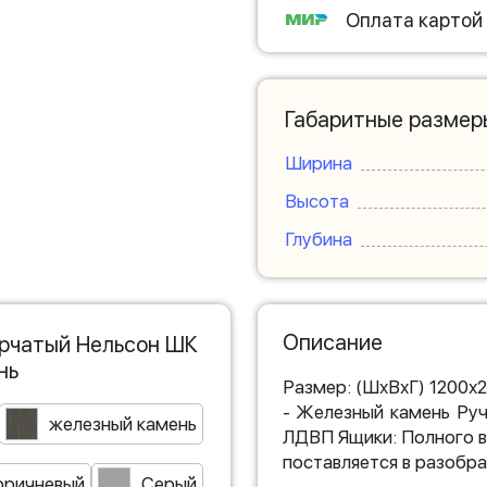
Оплата картой
Габаритные размер
Ширина
Высота
Глубина
Описание
орчатый Нельсон ШК
нь
Размер: (ШхВхГ) 1200х
- Железный камень Руч
железный камень
ЛДВП Ящики: Полного в
поставляется в разобра
оричневый
Серый