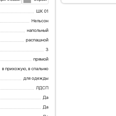
ШК 01
Нельсон
напольный
распашной
3
прямой
в прихожую, в спальню
для одежды
ЛДСП
Да
Да