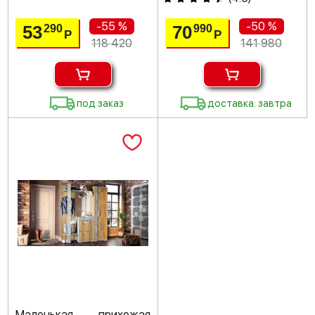
-55 %
-50 %
53
70
290
990
Р
Р
118 420
141 980
под заказ
доставка: завтра
Маленькая прихожая