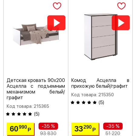
Детская кровать 90х200
Комод Асцелла в
Асцелла с подъемным
прихожую белый/графит
механизмом белый/
Код товара: 215350
графит
(
5
)
Код товара: 215365
(
5
)
-35 %
-35 %
60
33
990
290
Р
Р
93 830
51 220