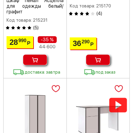
Шкаф пенал Асцелла
для одежды белый/
Код товара: 215170
графит
(
4
)
Код товара: 215231
(
5
)
-35 %
28
990
36
290
Р
Р
44 600
доставка: завтра
под заказ