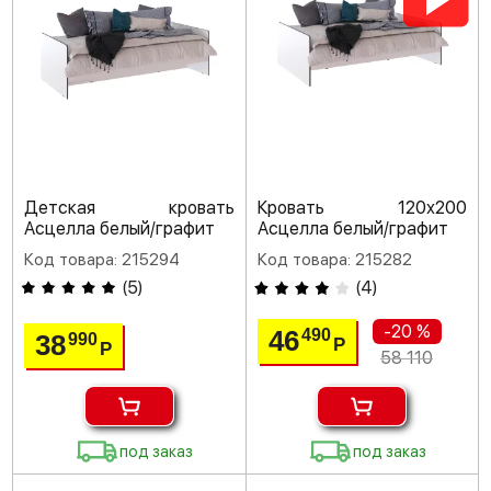
Детская кровать
Кровать 120х200
Асцелла белый/графит
Асцелла белый/графит
Код товара: 215294
Код товара: 215282
(
5
)
(
4
)
-20 %
46
490
38
990
Р
Р
58 110
под заказ
под заказ