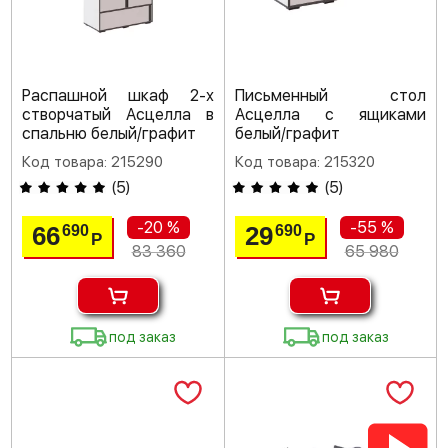
Распашной шкаф 2-х
Письменный стол
створчатый Асцелла в
Асцелла с ящиками
спальню белый/графит
белый/графит
Код товара: 215290
Код товара: 215320
(
5
)
(
5
)
-20 %
-55 %
66
29
690
690
Р
Р
83 360
65 980
под заказ
под заказ