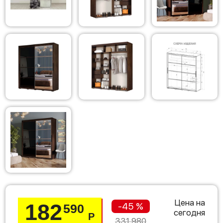
Цена на
182
-45 %
590
сегодня
Р
331 980