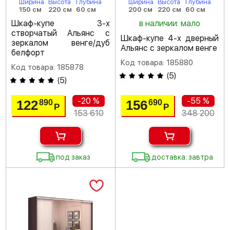
Ширина
Высота
Глубина
Ширина
Высота
Глубина
150 см
220 см
60 см
200 см
220 см
60 см
Шкаф-купе 3-х
в наличии: мало
створчатый Альянс с
Шкаф-купе 4-х дверный
зеркалом венге/дуб
Альянс с зеркалом венге
белфорт
Код товара: 185880
Код товара: 185878
(
5
)
(
5
)
-20 %
-55 %
122
156
890
690
Р
Р
153 610
348 200
под заказ
доставка: завтра