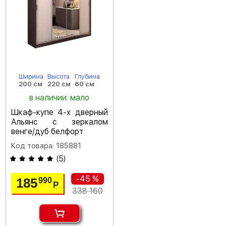
Ширина
Высота
Глубина
200 см
220 см
60 см
в наличии: мало
Шкаф-купе 4-х дверный
Альянс с зеркалом
венге/дуб белфорт
Код товара: 185881
(
5
)
-45 %
185
990
Р
338 160