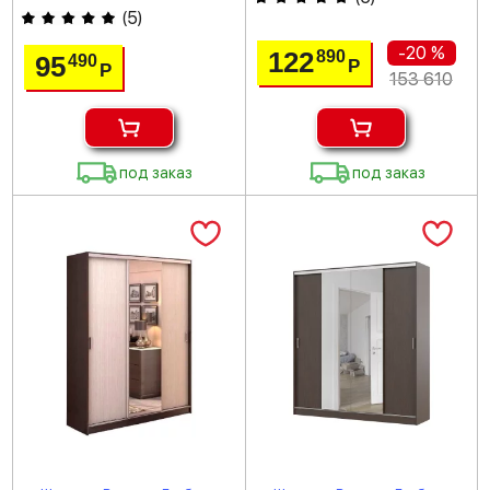
(
5
)
-20 %
122
890
95
490
Р
Р
153 610
под заказ
под заказ