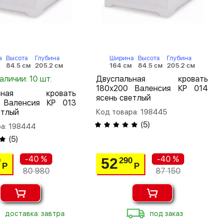
а
Высота
Глубина
Ширина
Высота
Глубина
84.5 см
205.2 см
164 см
84.5 см
205.2 см
наличии: 10 шт.
Двуспальная кровать
180х200 Валенсия КР 014
льная кровать
ясень светлый
 Валенсия КР 013
етлый
Код товара: 198445
(
5
)
ра: 198444
(
5
)
-40 %
-40 %
52
0
290
Р
Р
80 980
87 150
доставка: завтра
под заказ