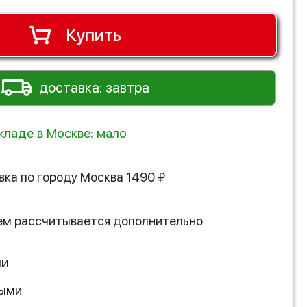
Купить
доставка: завтра
кладе в Москве: мало
вка по городу
Москва
1490
₽
ем рассчитывается дополнительно
ии
ными