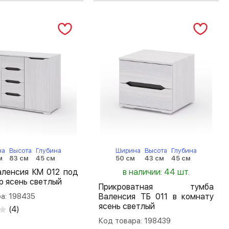
на
Высота
Глубина
Ширина
Высота
Глубина
м
83 см
45 см
50 см
43 см
45 см
аленсия КМ 012 под
в наличии: 44 шт.
р ясень светлый
Прикроватная тумба
а: 198435
Валенсия ТБ 011 в комнату
ясень светлый
(
4
)
Код товара: 198439