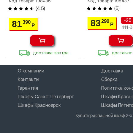
Код товара: 198436
Код товара: 198437
(
4.5
)
(
5
)
-25
83
290
81
390
Р
Р
111 
доставка: завтра
доставка:
О компании
Доставка
Контакты
Сборка
Гарантия
Политика ко
Шкафы Санкт-Петербург
Шкафы Красн
Шкафы Красноярск
Шкафы Пятиг
Купить распашной шкаф 2-х