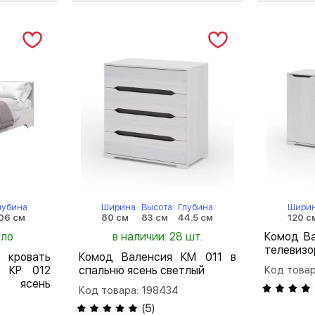
лубина
Ширина
Высота
Глубина
Шири
06 см
80 см
83 см
44.5 см
120 с
ало
в наличии: 28 шт.
Комод В
телевизо
кровать
Комод Валенсия КМ 011 в
я КР 012
спальню ясень светлый
Код товар
я ясень
Код товара: 198434
(
5
)