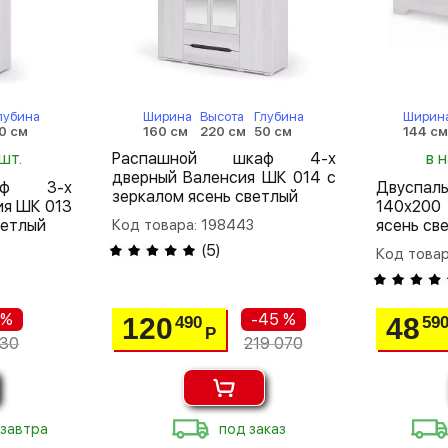
лубина
Ширина
Высота
Глубина
Ширин
0 см
160 см
220 см
50 см
144 см
шт.
Распашной шкаф 4-х
в 
дверный Валенсия ШК 014 с
аф 3-х
Двуспа
зеркалом ясень светлый
ия ШК 013
140х200
ветлый
Код товара: 198443
ясень св
(
5
)
Код това
 %
-45 %
120
48
490
59
Р
130
219 070
 завтра
под заказ