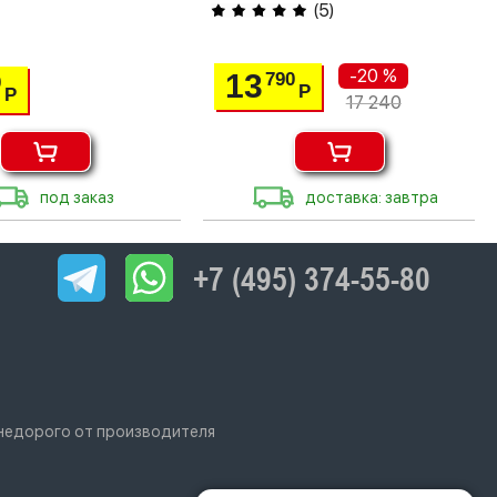
(
5
)
-20 %
13
790
0
Р
Р
17 240
под заказ
доставка: завтра
+7 (495) 374-55-80
 недорого от производителя