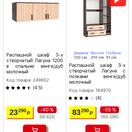
Ширина
Высота
Глубина
Распашной шкаф 3-х
120 см
210 см
51 см
створчатый Лагуна 1200
Распашной шкаф 3-х
в спальню венге/дуб
створчатый Лагуна с
молочный
полками венге/дуб
Код товара: 249652
молочный
(
4.5
)
Код товара: 184970
(
4
)
-40 %
-55 %
23
83
290
290
Р
Р
38 820
185 090