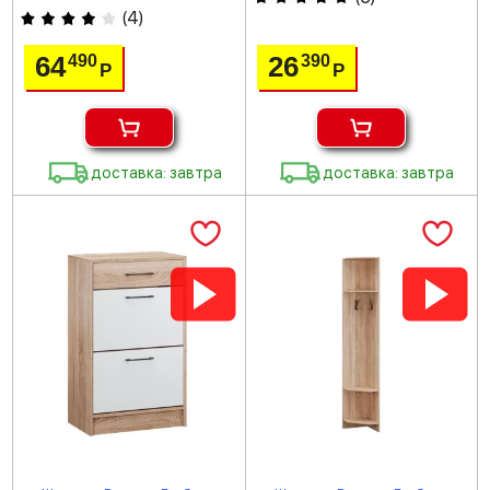
(
4
)
64
26
490
390
Р
Р
доставка: завтра
доставка: завтра