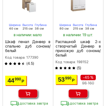
Ширина
Высота
Глубина
Ширина
Высота
Глубина
40 см
215 см
38 см
80 см
215 см
38 см
в наличии: мало
в наличии: 19 шт.
Шкаф пенал Денвер в
Распашной шкаф 2-х
спальню дуб сонома/
створчатый Денвер в
белый
прихожую дуб сонома/
белый
Код товара: 177390
Код товара: 198152
(
4.5
)
(
5
)
-45 %
53
990
44
990
Р
Р
98 160
доставка: завтра
доставка: завтра