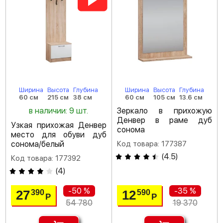
Ширина
Высота
Глубина
Ширина
Высота
Глубина
60 см
215 см
38 см
60 см
105 см
13.6 см
в наличии: 9 шт.
Зеркало в прихожую
Денвер в раме дуб
Узкая прихожая Денвер
сонома
место для обуви дуб
сонома/белый
Код товара: 177387
(
4.5
)
Код товара: 177392
(
4
)
-50 %
-35 %
27
12
390
590
Р
Р
54 780
19 370