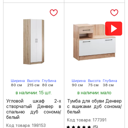
Ширина
Высота
Глубина
Ширина
Высота
Глубина
80 см
215 см
80 см
90 см
75 см
38 см
в наличии: 15 шт.
в наличии: мало
Угловой шкаф 2-х
Тумба для обуви Денвер
створчатый Денвер в
с ящиками дуб сонома/
спальню дуб сонома/
белый
белый
Код товара: 177391
Код товара: 198153
(
5
)