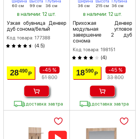
Ширина
Высота
Глубина
Ширина
Высота
Глубина
60 см
99 см
36 см
36 см
215 см
36 см
в наличии: 12 шт.
в наличии: 12 шт.
Узкая обувница Денвер
Прихожая Денвер
дуб сонома/белый
модульная угловое
завершение 2 дуб
Код товара: 177388
сонома
(
4.5
)
Код товара: 198151
(
4
)
-45 %
-45 %
28
18
490
590
Р
Р
51 800
33 800
доставка: завтра
доставка: завтра