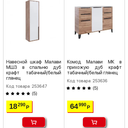
Навесной шкаф Малави
Комод Малави МК в
МШ3 в спальню дуб
прихожую дуб крафт
крафт табачный/белый
табачный/белый глянец
глянец
Код товара: 253636
Код товара: 253647
(
5
)
(
5
)
18
64
290
990
Р
Р