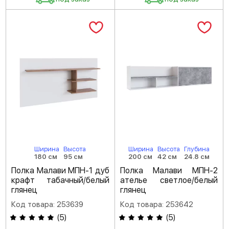
Ширина
Высота
Ширина
Высота
Глубина
180 см
95 см
200 см
42 см
24.8 см
Полка Малави МПН-1 дуб
Полка Малави МПН-2
крафт табачный/белый
ателье светлое/белый
глянец
глянец
Код товара: 253639
Код товара: 253642
(
5
)
(
5
)