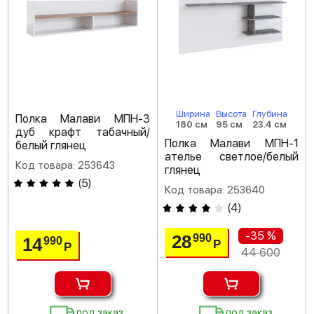
Ширина
Высота
Глубина
Полка Малави МПН-3
180 см
95 см
23.4 см
дуб крафт табачный/
Полка Малави МПН-1
белый глянец
ателье светлое/белый
Код товара: 253643
глянец
(
5
)
Код товара: 253640
(
4
)
-35 %
28
990
14
990
Р
Р
44 600
под заказ
под заказ