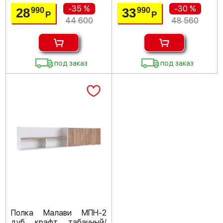
-35 %
-30 %
28
33
990
990
Р
Р
44 600
48 560
под заказ
под заказ
Полка Малави МПН-2
дуб крафт табачный/