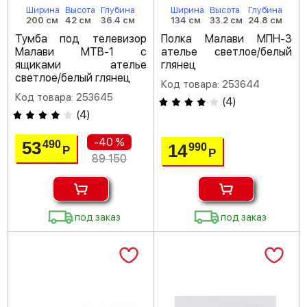
Ширина
Высота
Глубина
Ширина
Высота
Глубина
200 см
42 см
36.4 см
134 см
33.2 см
24.8 см
Тумба под телевизор
Полка Малави МПН-3
Малави МТВ-1 с
ателье светлое/белый
ящиками ателье
глянец
светлое/белый глянец
Код товара: 253644
Код товара: 253645
(
4
)
(
4
)
-40 %
53
490
14
990
Р
Р
89 150
под заказ
под заказ