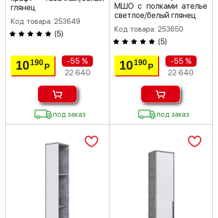
МШО с полками ателье
глянец
светлое/белый глянец
Код товара: 253649
Код товара: 253650
(
5
)
(
5
)
-55 %
-55 %
10
10
190
190
Р
Р
22 640
22 640
под заказ
под заказ