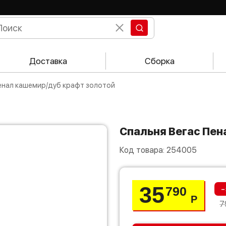
Доставка
Сборка
Пенал кашемир/дуб крафт золотой
Спальня Вегас Пе
Код товара:
254005
35
-
790
Р
7