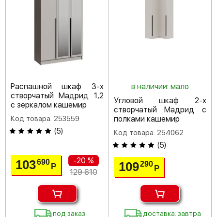
Распашной шкаф 3-х
в наличии: мало
створчатый Мадрид 1,2
Угловой шкаф 2-х
с зеркалом кашемир
створчатый Мадрид с
Код товара: 253559
полками кашемир
(
5
)
Код товара: 254062
(
5
)
-20 %
103
690
109
290
Р
Р
129 610
под заказ
доставка: завтра