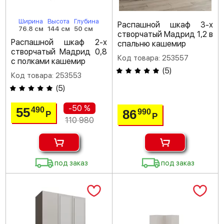
Ширина
Высота
Глубина
Распашной шкаф 3-х
76.8 см
144 см
50 см
створчатый Мадрид 1,2 в
Распашной шкаф 2-х
спальню кашемир
створчатый Мадрид 0,8
Код товара: 253557
с полками кашемир
(
5
)
Код товара: 253553
(
5
)
-50 %
55
490
86
990
Р
Р
110 980
под заказ
под заказ