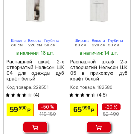
Ширина
Высота
Глубина
Ширина
Высота
Глубина
80 см
220 см
50 см
80 см
220 см
50 см
в наличии: 16 шт.
в наличии: 14 шт.
Распашной шкаф 2-х
Распашной шкаф 2-х
створчатый Нельсон ШК
створчатый Нельсон ШК
04 для одежды дуб
05 в прихожую дуб
крафт белый
крафт белый
Код товара: 229551
Код товара: 182580
(
4
)
(
4.5
)
-50 %
-20 %
59
65
590
990
Р
Р
119 180
82 490