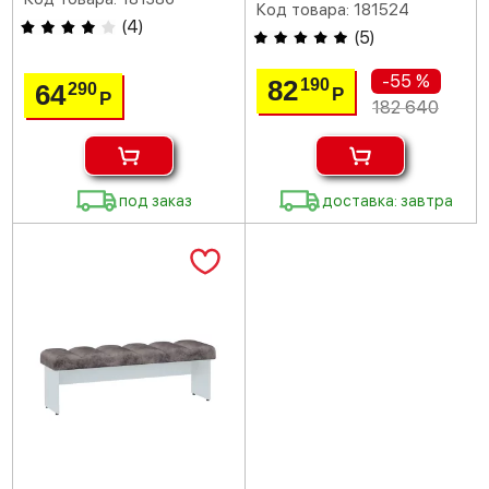
Код товара: 181524
(
4
)
(
5
)
-55 %
82
190
64
290
Р
Р
182 640
под заказ
доставка: завтра