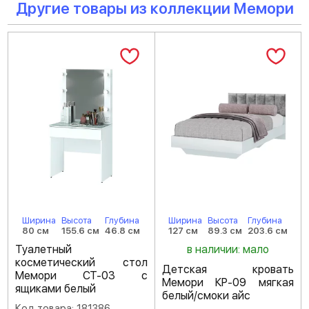
Другие товары из коллекции Мемори
Ширина
Высота
Глубина
Ширина
Высота
Глубина
80 см
155.6 см
46.8 см
127 см
89.3 см
203.6 см
Туалетный
в наличии: мало
косметический стол
Детская кровать
Мемори СТ-03 с
Мемори КР-09 мягкая
ящиками белый
белый/смоки айс
Код товара: 181386