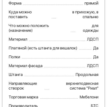
Форма
прямой
Куда можно
в прихожую, в
поставить
спальню
Что можно положить
для
(назначение)
одежды
Материал
ЛДСП
Платяной (есть штанга для вешалок)
Да
Полки
Да
Материал фасада
ЛДСП
Штанга
Продольная
Направляющие
верхнеподвесная
створок
система "Риал"
Торговая марка
Мебелони
Производитель
БТС