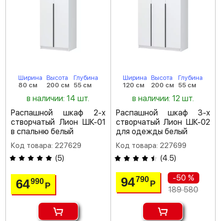
Ширина
Высота
Глубина
Ширина
Высота
Глубина
80 см
200 см
55 см
120 см
200 см
55 см
в наличии: 14 шт.
в наличии: 12 шт.
Распашной шкаф 2-х
Распашной шкаф 3-х
створчатый Лион ШК-01
створчатый Лион ШК-02
в спальню белый
для одежды белый
Код товара: 227629
Код товара: 227699
(
5
)
(
4.5
)
-50 %
94
790
64
990
Р
Р
189 580