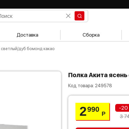
Доставка
Сборка
нь светлый/дуб бомонд какао
Полка Акита ясен
Код товара:
249578
2
-20
990
Р
3 7