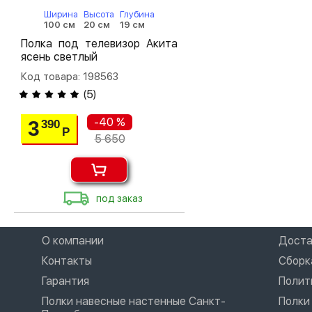
Ширина
Высота
Глубина
100 см
20 см
19 см
Полка под телевизор Акита
ясень светлый
Код товара: 198563
(
5
)
-40 %
3
390
Р
5 650
под заказ
О компании
Доста
Контакты
Сборк
Гарантия
Полит
Полки навесные настенные Санкт-
Полки