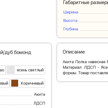
Габаритные размер
Ширина
Высота
Глубина
Описание
ый/дуб бомонд
Акита Полка навесная 
Материал: ЛДСП - Ясе
ао
ясень светлый
формы. Товар поставля
евый
Коричневый
Акита
ЛДСП