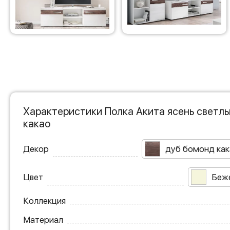
Характеристики Полка Акита ясень светл
какао
Декор
дуб бомонд как
Цвет
Беж
Коллекция
Материал