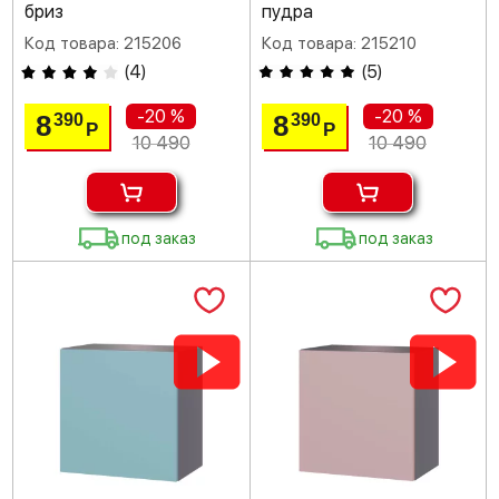
бриз
пудра
Код товара: 215206
Код товара: 215210
(
4
)
(
5
)
-20 %
-20 %
8
8
390
390
Р
Р
10 490
10 490
под заказ
под заказ