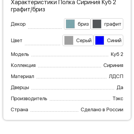
Характеристики Полка Сириния Куб 2
графит/бриз
Декор
бриз
графит
Цвет
Серый
Синий
Модель
Куб 2
Коллекция
Сириния
Материал
ЛДСП
Дверцы
Да
Производитель
Тэкс
Страна
Сделано в России