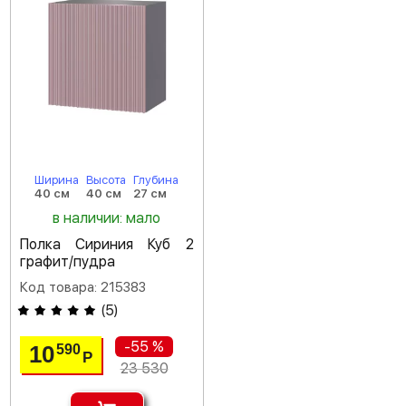
Ширина
Высота
Глубина
40 см
40 см
27 см
в наличии: мало
Полка Сириния Куб 2
графит/пудра
Код товара: 215383
(
5
)
-55 %
10
590
Р
23 530