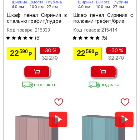
Ширина
Высота
Глубина
Ширина
Высота
Глубина
40 см
100 см
27 см
40 см
100 см
27 см
Шкаф пенал Сириния в
Шкаф пенал Сириния с
спальню графит/пудра
полками графит/бриз
Код товара: 215333
Код товара: 215414
(
5
)
(
5
)
-30 %
-30 %
22
22
590
590
Р
Р
32 270
32 270
под заказ
под заказ