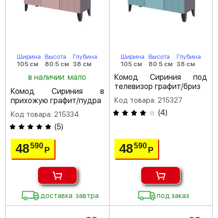
Ширина
Высота
Глубина
Ширина
Высота
Глубина
105 см
80.5 см
38 см
105 см
80.5 см
38 см
в наличии: мало
Комод Сириния под
телевизор графит/бриз
Комод Сириния в
прихожую графит/пудра
Код товара: 215327
(
4
)
Код товара: 215334
(
5
)
48
48
590
590
Р
Р
доставка: завтра
под заказ