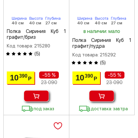
Ширина
Высота
Глубина
Ширина
Высота
Глубина
40 см
40 см
27 см
40 см
40 см
27 см
Полка Сириния Куб 1
в наличии: мало
графит/бриз
Полка Сириния Куб 1
Код товара: 215280
графит/пудра
(
5
)
Код товара: 215292
(
5
)
-55 %
-55 %
10
10
390
390
Р
Р
23 090
23 090
под заказ
доставка: завтра