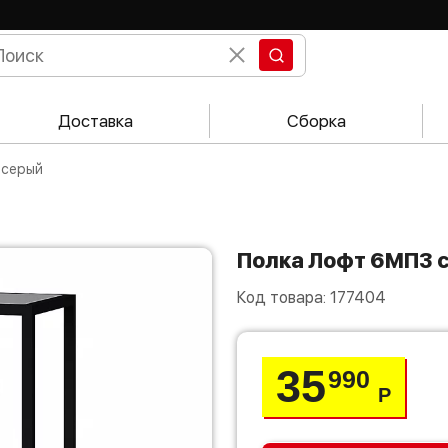
Доставка
Сборка
 серый
Полка Лофт 6МП3 
Код товара:
177404
35
990
Р