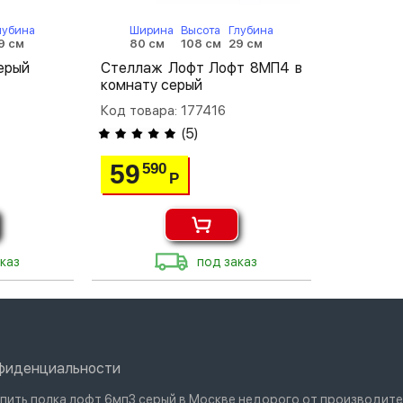
лубина
Ширина
Высота
Глубина
9 см
80 см
108 см
29 см
ерый
Стеллаж Лофт Лофт 8МП4 в
комнату серый
Код товара: 177416
(
5
)
59
590
Р
каз
под заказ
нфиденциальности
упить полка лофт 6мп3 серый в Москве недорого от производите