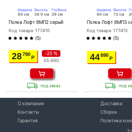
Ширина
Высота
Глубина
Ширина
Высота
Г
80 см
36.9 см
29 см
80 см
72 см
2
Полка Лофт 8МП2 серый
Полка Лофт 8МП3 с
Код товара: 177410
Код товара: 177413
(
5
)
(
5
)
-20 %
28
790
44
690
Р
Р
35 990
под заказ
под за
О компании
Доставка
Контакты
Сборка
Гарантия
Политика ко
К