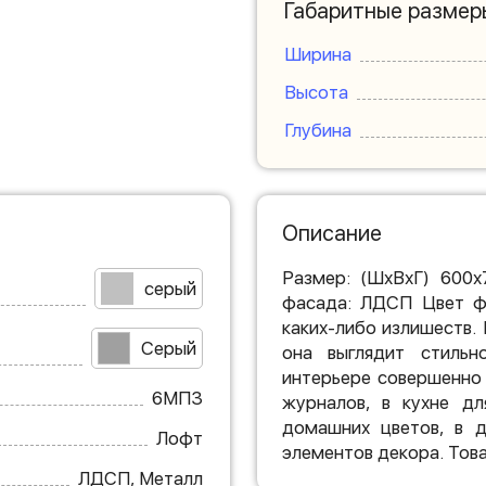
Габаритные размер
Ширина
Высота
Глубина
Описание
Размер: (ШхВхГ) 600х
серый
фасада: ЛДСП Цвет фа
каких-либо излишеств.
Серый
она выглядит стиль
интерьере совершенно 
6МП3
журналов, в кухне дл
домашних цветов, в д
Лофт
элементов декора. Това
ЛДСП, Металл