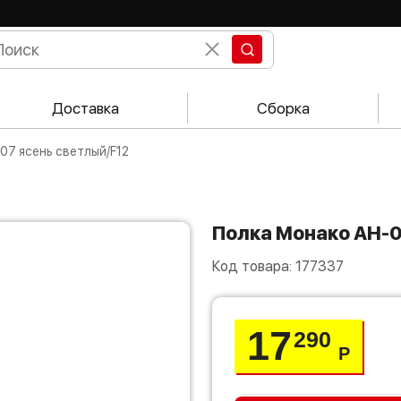
Доставка
Сборка
07 ясень светлый/F12
Полка Монако АН-
Код товара:
177337
17
290
Р