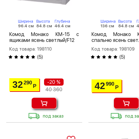
Ширина
Высота
Глубина
Ширина
Высота
Г
96.4 см
84.8 см
46.4 см
136 см
84.8 см
4
Комод Монако КМ-15 с
Комод Монако 
ящиками ясень светлый/F12
спальню ясень свет
Код товара: 198110
Код товара: 198109
(
5
)
(
5
)
-20 %
32
290
42
990
Р
Р
40 360
под заказ
под за