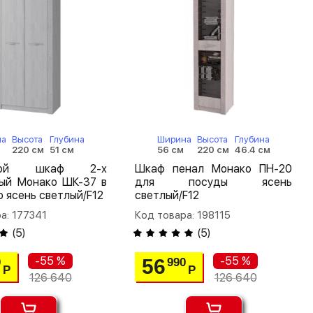
на
Высота
Глубина
Ширина
Высота
Глубина
220 см
51 см
56 см
220 см
46.4 см
шной шкаф 2-х
Шкаф пенал Монако ПН-20
тый Монако ШК-37 в
для посуды ясень
 ясень светлый/F12
светлый/F12
а: 177341
Код товара: 198115
(
5
)
(
5
)
-55 %
-55 %
56
0
990
Р
Р
126 640
126 640