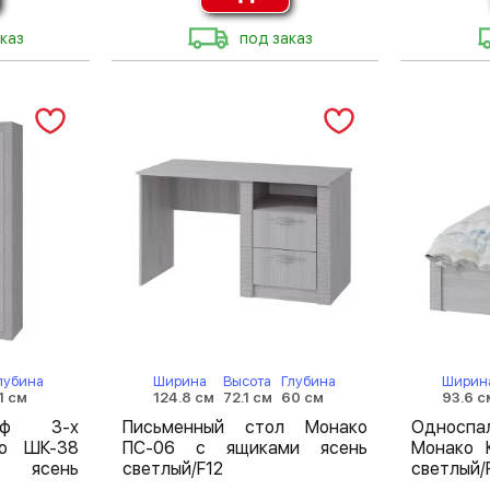
каз
под заказ
лубина
Ширина
Высота
Глубина
Ширин
1 см
124.8 см
72.1 см
60 см
93.6 с
аф 3-х
Письменный стол Монако
Односп
ко ШК-38
ПС-06 с ящиками ясень
Монако 
 ясень
светлый/F12
светлый/