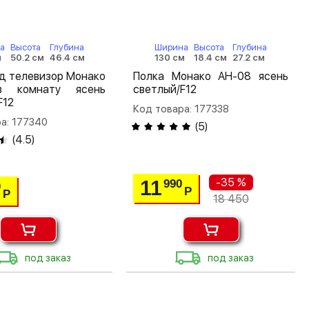
а
Высота
Глубина
Ширина
Высота
Глубина
м
50.2 см
46.4 см
130 см
18.4 см
27.2 см
д телевизор Монако
Полка Монако АН-08 ясень
в комнату ясень
светлый/F12
F12
Код товара: 177338
а: 177340
(
5
)
(
4.5
)
-35 %
11
990
0
Р
Р
18 450
под заказ
под заказ