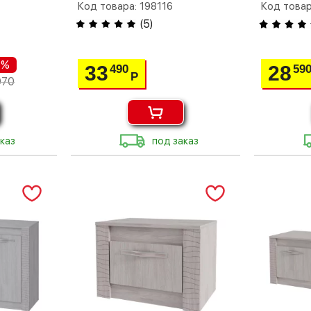
Код товара: 198116
Код товар
(
5
)
 %
33
28
490
59
Р
070
каз
под заказ