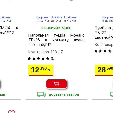
лубина
Ширина
Высота
Глубина
Ширин
6.4 см
56.4 см
40 см
37.6 см
136 с
КМ-14 в
в наличии: мало
Тумба по
лый/F12
ТБ-27 
Напольная тумба Монако
светлый/
ТБ-26 в комнату ясень
светлый/F12
Код товар
Код товара: 198117
(
5
)
12
28
390
59
Р
каз
доставка: завтра