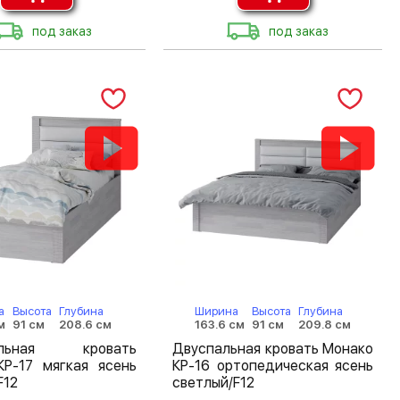
под заказ
под заказ
а
Высота
Глубина
Ширина
Высота
Глубина
м
91 см
208.6 см
163.6 см
91 см
209.8 см
альная кровать
Двуспальная кровать Монако
КР-17 мягкая ясень
КР-16 ортопедическая ясень
F12
светлый/F12