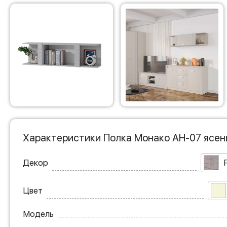
Характеристики Полка Монако АН-07 ясен
Декор
Цвет
Модель