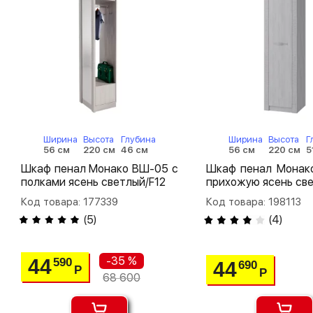
Ширина
Высота
Глубина
Ширина
Высота
Г
56 см
220 см
46 см
56 см
220 см
5
Шкаф пенал Монако ВШ-05 с
Шкаф пенал Монако
полками ясень светлый/F12
прихожую ясень све
Код товара: 177339
Код товара: 198113
(
5
)
(
4
)
-35 %
44
590
44
690
Р
Р
68 600