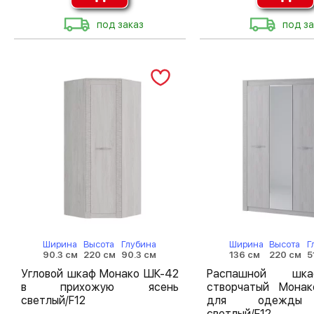
под заказ
под за
Ширина
Высота
Глубина
Ширина
Высота
Г
90.3 см
220 см
90.3 см
136 см
220 см
5
Угловой шкаф Монако ШК-42
Распашной шк
в прихожую ясень
створчатый Мона
светлый/F12
для одежды
светлый/F12