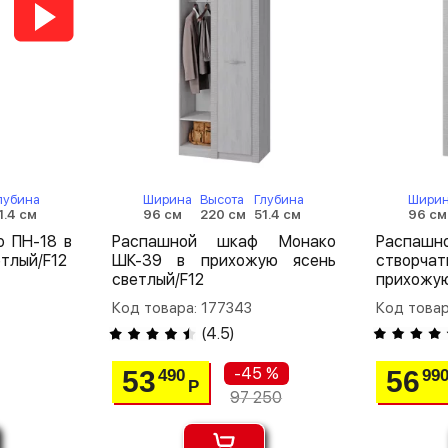
лубина
Ширина
Высота
Глубина
Шири
1.4 см
96 см
220 см
51.4 см
96 см
 ПН-18 в
Распашной шкаф Монако
Распа
тлый/F12
ШК-39 в прихожую ясень
створча
светлый/F12
прихожую
Код товара: 177343
Код товар
(
4.5
)
-45 %
53
56
490
99
Р
97 250