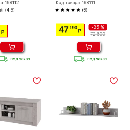
а: 198112
Код товара: 198111
(
4.5
)
(
5
)
-35 %
47
190
0
Р
Р
72 600
под заказ
под заказ