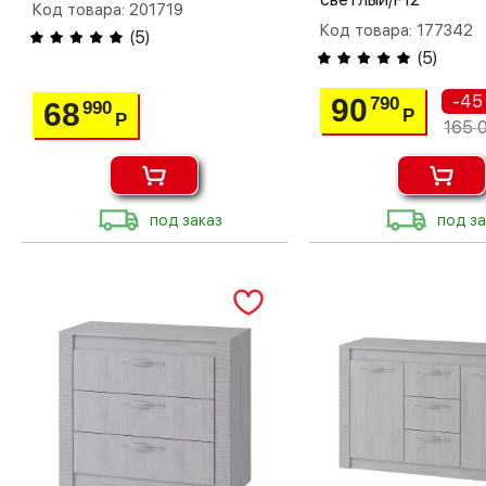
Код товара: 201719
Код товара: 177342
(
5
)
(
5
)
-45
90
790
68
990
Р
Р
165 
под заказ
под за