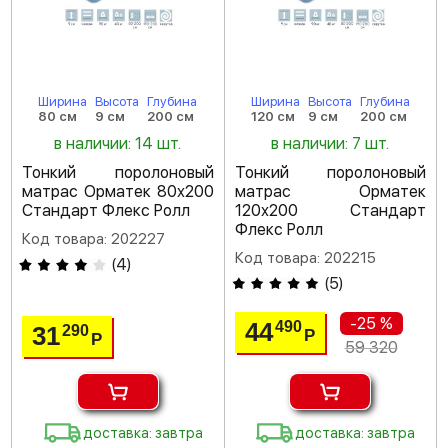
Ширина
Высота
Глубина
Ширина
Высота
Глубина
80 см
9 см
200 см
120 см
9 см
200 см
в наличии: 14 шт.
в наличии: 7 шт.
Тонкий поролоновый
Тонкий поролоновый
матрас Орматек 80х200
матрас Орматек
Стандарт Флекс Ролл
120х200 Стандарт
Флекс Ролл
Код товара: 202227
Код товара: 202215
(
4
)
(
5
)
-25 %
44
490
31
290
Р
Р
59 320
доставка: завтра
доставка: завтра