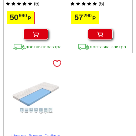
(
5
)
(
5
)
50
57
990
290
Р
Р
доставка: завтра
доставка: завтра
Ширина
Высота
Глубина