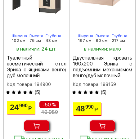
Ширина
Высота
Глубина
Ширина
Высота
Глубина
102 см
75 см
43 см
167 см
90 см
217 см
в наличии: 24 шт.
в наличии: мало
Туалетный
Двуспальная кровать
косметический стол
160х200 Эрика с
Эрика с ящиками венге/
подъемным механизмом
дуб молочный
венге/дуб молочный
Код товара: 184900
Код товара: 198159
(
5
)
(
5
)
-50 %
24
990
48
990
Р
Р
49 980
доставка: завтра
доставка: завтра