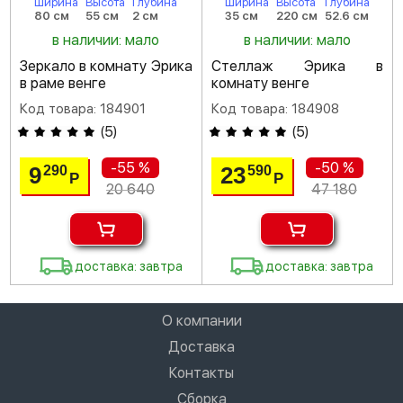
Ширина
Высота
Глубина
Ширина
Высота
Глубина
80 см
55 см
2 см
35 см
220 см
52.6 см
в наличии: мало
в наличии: мало
Зеркало в комнату Эрика
Стеллаж Эрика в
в раме венге
комнату венге
Код товара: 184901
Код товара: 184908
(
5
)
(
5
)
-55 %
-50 %
9
23
290
590
Р
Р
20 640
47 180
доставка: завтра
доставка: завтра
О компании
Доставка
Контакты
Сборка