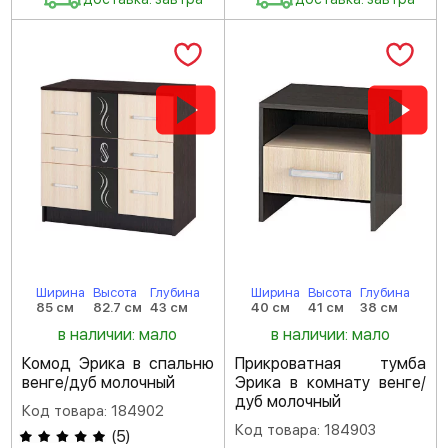
Ширина
Высота
Глубина
Ширина
Высота
Глубина
85 см
82.7 см
43 см
40 см
41 см
38 см
в наличии: мало
в наличии: мало
Комод Эрика в спальню
Прикроватная тумба
венге/дуб молочный
Эрика в комнату венге/
дуб молочный
Код товара: 184902
Код товара: 184903
(
5
)