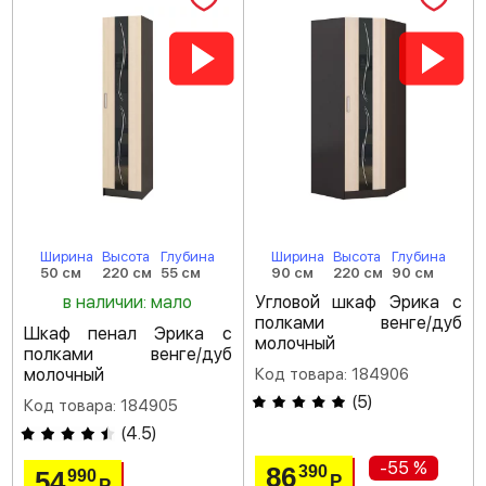
Ширина
Высота
Глубина
Ширина
Высота
Глубина
50 см
220 см
55 см
90 см
220 см
90 см
в наличии: мало
Угловой шкаф Эрика с
полками венге/дуб
Шкаф пенал Эрика с
молочный
полками венге/дуб
молочный
Код товара: 184906
(
5
)
Код товара: 184905
(
4.5
)
-55 %
86
390
54
990
Р
Р