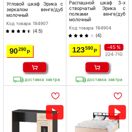
Распашной шкаф 3-х
Угловой шкаф Эрика с
створчатый Эрика с
зеркалом венге/дуб
полками венге/дуб
молочный
молочный
Код товара: 184907
Код товара: 184904
(
4.5
)
(
4
)
-45 %
123
590
90
290
Р
Р
224 710
доставка: завтра
доставка: завтра