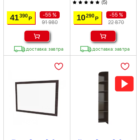
(
5
)
-55 %
-55 %
41
10
390
290
Р
Р
91 980
22 870
доставка: завтра
доставка: завтра