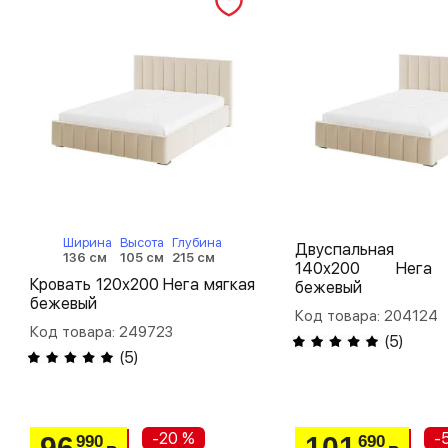
Ширина
Высота
Глубина
Двуспальная 
136 см
105 см
215 см
140х200 Нега
Кровать 120х200 Нега мягкая
бежевый
бежевый
Код товара: 204124
Код товара: 249723
(
5
)
(
5
)
-20 %
-
96
101
990
690