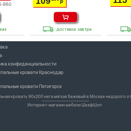
109
Р
5 980
каз
доставка: завтра
вка
а
ика конфиденциальности
пальные кровати Краснодар
пальные кровати Пятигорск
льная кровать 90х200 нега мягкая бежевый в Москве недорого о
Интернет-магазин мебели ШкафШоп