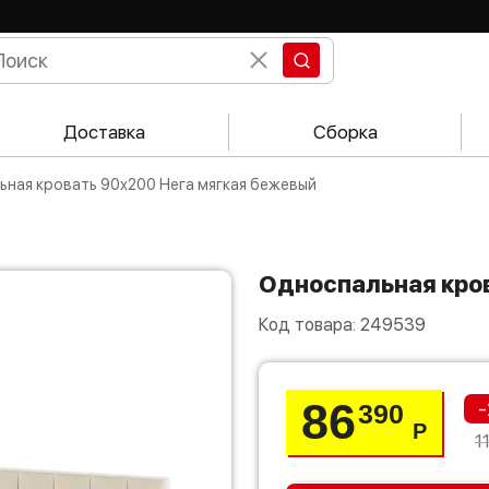
Доставка
Сборка
льная кровать 90х200 Нега мягкая бежевый
Односпальная кро
Код товара:
249539
86
-
390
Р
1