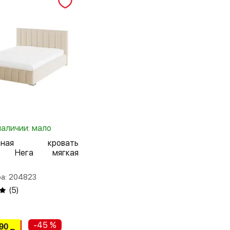
наличии: мало
льная кровать
0 Нега мягкая
а: 204823
(
5
)
-45 %
90