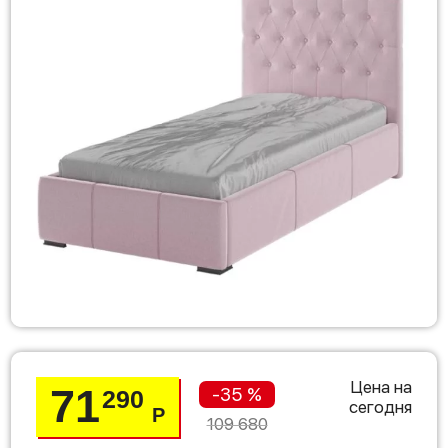
Цена на
71
-35 %
290
сегодня
Р
109 680