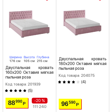
Ширина
Высота
Глубина
Двуспальная кровать
176 см
105 см
215 см
180х200 Октавия мягкая
Двуспальная кровать
пыльная роза
160х200 Октавия мягкая
Код товара: 204075
пыльная роза
(
4
)
Код товара: 201939
(
5
)
-20 %
88
990
96
590
Р
Р
111 240