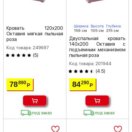
Ширина
Высота
Глубина
Кровать 120х200
156 см
105 см
215 см
Октавия мягкая пыльная
Двуспальная кровать
роза
140х200 Октавия с
Код товара: 249697
подъемным механизмом
(
5
)
пыльная роза
Код товара: 201944
(
4.5
)
78
84
890
290
Р
Р
под заказ
под заказ