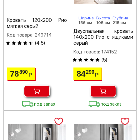
Ширина
Высота
Глубина
Кровать 120х200 Рио
156 см
105 см
215 см
мягкая серый
Двуспальная кровать
Код товара: 249714
140х200 Рио с ящиками
(
4.5
)
серый
Код товара: 174152
(
5
)
78
84
890
290
Р
Р
под заказ
под заказ