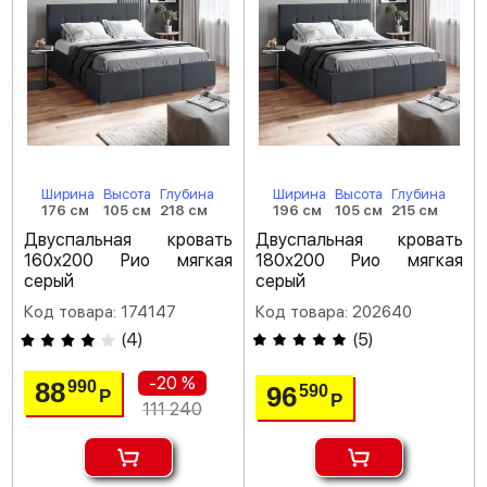
Ширина
Высота
Глубина
Ширина
Высота
Глубина
176 см
105 см
218 см
196 см
105 см
215 см
Двуспальная кровать
Двуспальная кровать
160х200 Рио мягкая
180х200 Рио мягкая
серый
серый
Код товара: 174147
Код товара: 202640
(
4
)
(
5
)
-20 %
88
990
96
590
Р
Р
111 240