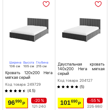
Ширина
Высота
Глубина
Двуспальная кровать
136 см
105 см
215 см
140х200 Нега мягкая
Кровать 120х200 Нега
серый
мягкая серый
Код товара: 204127
Код товара: 249729
(
5
)
(
4.5
)
-20 %
-55 %
96
101
990
690
Р
Р
121 240
225 980