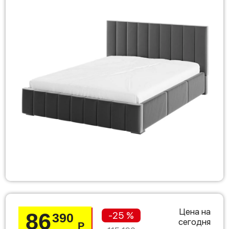
Цена на
86
-25 %
390
сегодня
Р